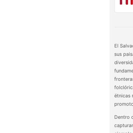
El Salva
sus pais
diversid
fundamen
frontera
folclóri
étnicas 
promotor
Dentro 
capturan