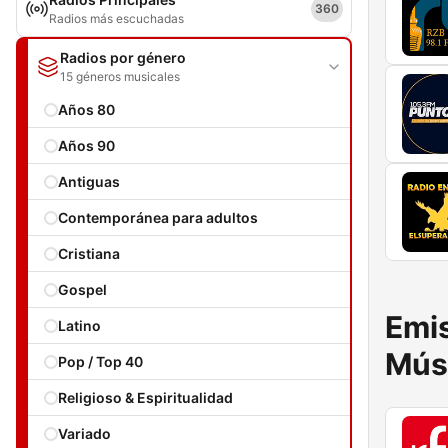
360
Radios más escuchadas
Radios por género
15 géneros musicales
Años 80
Años 90
Antiguas
Contemporánea para adultos
Cristiana
Gospel
Emis
Latino
Mús
Pop / Top 40
Religioso & Espiritualidad
Variado