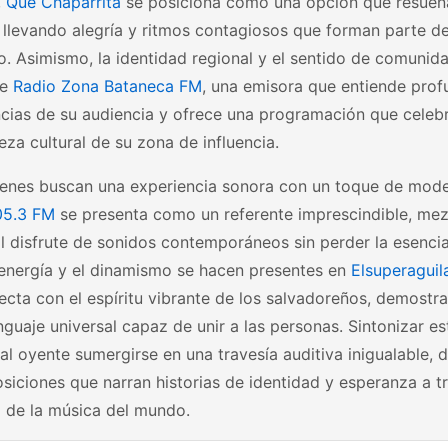
,
Que Chaparrita
se posiciona como una opción que resuena
 llevando alegría y ritmos contagiosos que forman parte de
o. Asimismo, la identidad regional y el sentido de comunid
de
Radio Zona Bataneca FM
, una emisora que entiende pro
cias de su audiencia y ofrece una programación que celebr
ueza cultural de su zona de influencia.
ienes buscan una experiencia sonora con un toque de mode
05.3 FM
se presenta como un referente imprescindible, mez
al disfrute de sonidos contemporáneos sin perder la esencia
 energía y el dinamismo se hacen presentes en
Elsuperaguil
cta con el espíritu vibrante de los salvadoreños, demostr
nguaje universal capaz de unir a las personas. Sintonizar e
al oyente sumergirse en una travesía auditiva inigualable,
iciones que narran historias de identidad y esperanza a t
o de la música del mundo.