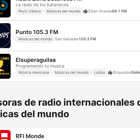
La radio de los batanecos
Rock clásico
Músicas del mundo
2
San Vicente
98.1 FM
Punto 105.3 FM
Músicas del mundo
San Salvador
105.3 FM
Elsuperaguilaa
Programando tu musica
Música mexicana
Músicas del mundo
Latino
2
Usulután
Onli
oras de radio internacionales 
icas del mundo
RFI Monde