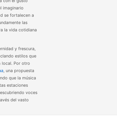
 con el gusto
l imaginario
ad se fortalecen a
fundamente las
a la vida cotidiana
rnidad y frescura,
clando estilos que
 local. Por otro
aa
, una propuesta
ando que la música
stas estaciones
 descubriendo voces
ravés del vasto