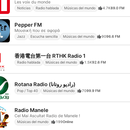
Les voix du monde
Noticias
Radio hablada
Músicas del mundo
4.7K
89.0 FM
Pepper FM
Μουσική που σε αφορά
Jazz
Escucha sencilla
Músicas del mundo
90
96.6 FM
香港電台第一台 RTHK Radio 1
Radio hablada
Músicas del mundo
1.5K
92.6 FM
Rotana Radio (راديو روتانا)
Pop / Top 40
Músicas del mundo
70
99.9 FM
Radio Manele
Cel Mai Ascultat Radio de Manele !
Músicas del mundo
199
Online