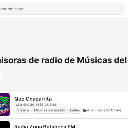
isoras de radio de Músicas de
Que Chaparrita
¡Esa sí que está buena!
Clásica
Músicas del mundo
Latino
4
San Salvador
Online
Radio Zona Bataneca FM