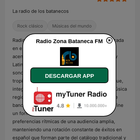
La radio de los batanecos
Rock clásico
Músicas del mundo
Radio Zona Bataneca FM emite una señal centrada
Radio Zona Bataneca FM
en el entretenimiento musical con un marcado
acento en los ritmos populares de El Salvador y
Latinoamérica. La emisora estructura su flujo
sonoro principalmente a través de géneros
DESCARGAR APP
tropicales como la cumbia, la salsa y el merengue,
integrando también una fuerte presencia de música
regional mexicana, incluyendo agrupaciones de
banda y norteño. Esta combinación musical define
un formato variado que busca cubrir las
preferencias rítmicas de una audiencia amplia,
manteniendo una rotación constante de éxitos en
español que forman parte del catálogo tradicional y