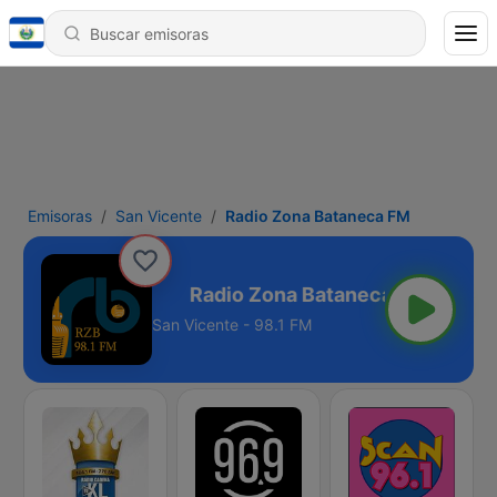
Emisoras
San Vicente
Radio Zona Bataneca FM
 Bataneca FM
San Vicente - 98.1 FM