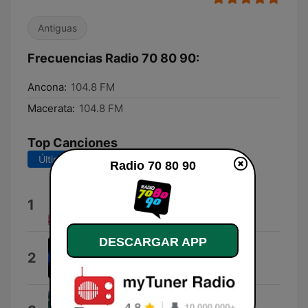
Antiguas
Frecuencias Radio 70 80 90:
Ancona:
104.8 FM
Macerata:
104.8 FM
Top Canciones
Últimos 7 días
Últimos 30 días
Radio 70 80 90
70/80/90
1
Aste
DESCARGAR APP
Segnale orario
2
Stivodj
Semplice