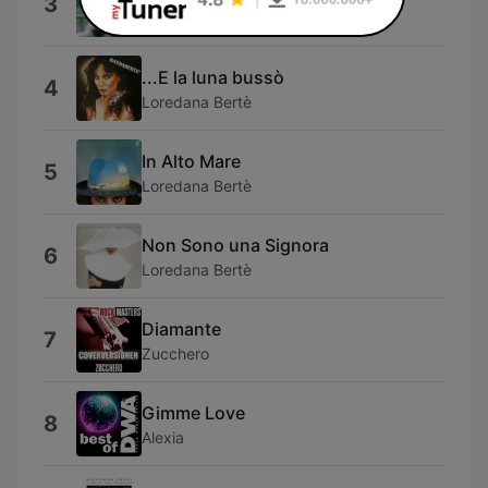
3
Gianni Togni
...E la luna bussò
4
Loredana Bertè
In Alto Mare
5
Loredana Bertè
Non Sono una Signora
6
Loredana Bertè
Diamante
7
Zucchero
Gimme Love
8
Alexia