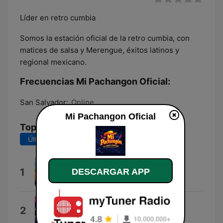
Líder en retro cumbia
Somos la estación oficial de la retro cumbia, con
matices de salsa y Merengue, éxitos latinos y
regional mexicano.
Frecuencias Mi Pachangon Oficial:
San Salvador:
Online
Mi Pachangon Oficial
Top Canciones
Últimos 7 días
Últimos 30 días
Mariela
1
DESCARGAR APP
Lizandro Meza
El Afilador
2
Grupo Carabo