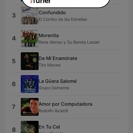
Confundido
3
El Combo de las Estrellas
Morenita
4
Rene Alonso y Su Banda Lasser
De Mí Enamórate
5
Tito Nieves
La Güera Salomé
6
Grupo Demente
Amor por Computadora
7
Rodolfo Aicardi
En Tu Cel
8