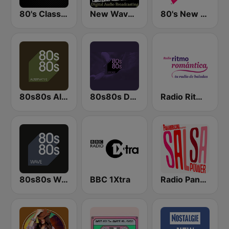
80's Classics
New Wave 80's Music Radio
80's New Wave Radio - NewWaveRadio.org
80s80s Alternative
80s80s Dark Wave
Radio Ritmo Romántica
80s80s Wave
BBC 1Xtra
Radio Panamericana - Salsa Power