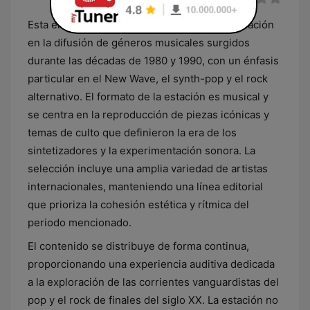
Esta emisora salvadoreña enfoca su programación
en la difusión de géneros musicales surgidos
durante las décadas de 1980 y 1990, con un énfasis
particular en el New Wave, el synth-pop y el rock
alternativo. El formato de la estación es musical y
se centra en la reproducción de piezas icónicas y
temas de culto que definieron la era de los
sintetizadores y la experimentación sonora. La
selección incluye una amplia variedad de artistas
internacionales, manteniendo una línea editorial
que prioriza la cohesión estética y rítmica del
periodo mencionado.
El contenido se distribuye de forma continua,
proporcionando una experiencia auditiva dedicada
a la exploración de las corrientes vanguardistas del
pop y el rock de finales del siglo XX. La estación no