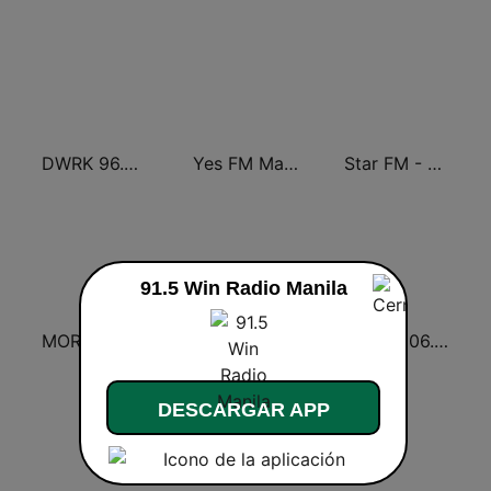
DWRK 96.3 Easy Rock Manila
Yes FM Manila 101.1
Star FM - Manila
91.5 Win Radio Manila
MOR Entertainment
DYRK 96.3 WRocK
DWET 106.7 Energy FM
DESCARGAR APP