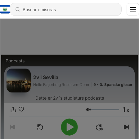
Podcasts
2v i Sevilla
Helle Fagerberg Rosenørn-Dohn
|
9 - 0. Spanske gloser
Dette er 2v´s studieturs podcasts
1
x
Volumen