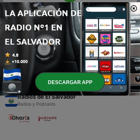
00:00
00:00
Episodios
-
1
De una piedra a la conquista del espacio
26 jul. 2021
DESCARGAR APP
Radios de El Salvador
Radios y Podcasts