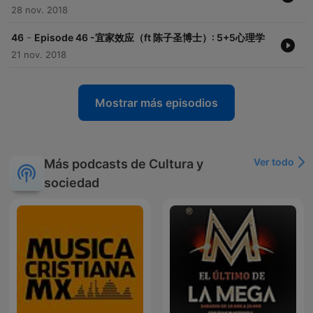
28 nov. 2018
-
46
Episode 46 -宜家效应（ft 陈子圣博士）: 5+5心理学
21 nov. 2018
Mostrar más episodios
Ver todo
Más podcasts de Cultura y
sociedad