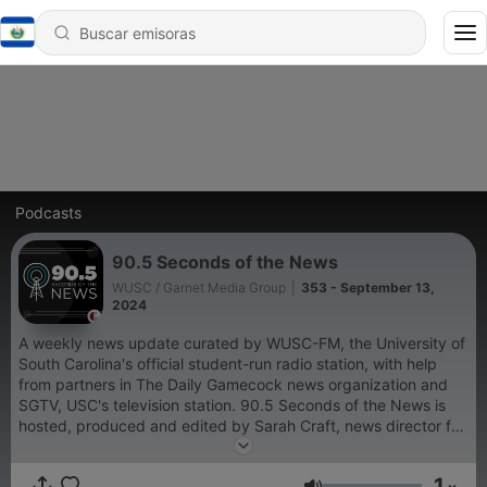
Podcasts
90.5 Seconds of the News
WUSC / Garnet Media Group
|
353 - September 13,
2024
A weekly news update curated by WUSC-FM, the University of
South Carolina's official student-run radio station, with help
from partners in The Daily Gamecock news organization and
SGTV, USC's television station. 90.5 Seconds of the News is
hosted, produced and edited by Sarah Craft, news director for
WUSC-FM & HD-1 Columbia. Music is "At the Restaurant,"
courtesy of Monolog Rockstars under a Creative Commons 4.0
1