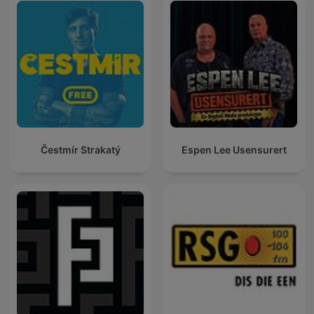
Čestmír Strakatý
Espen Lee Usensurert