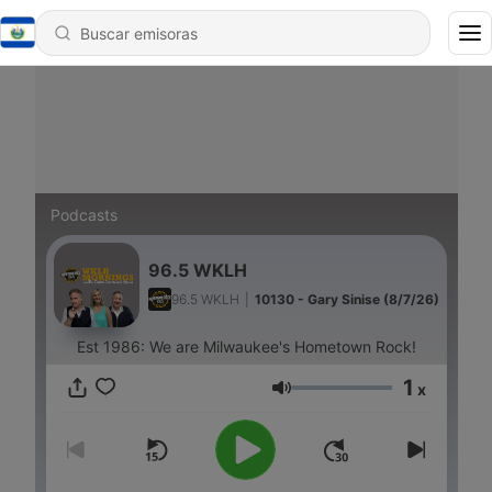
Podcasts
96.5 WKLH
96.5 WKLH
|
10130 - Gary Sinise (8/7/26)
Est 1986: We are Milwaukee's Hometown Rock!
1
x
Volumen