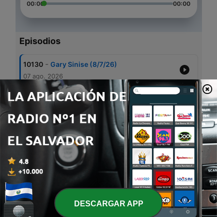
00:00
00:00
Episodios
-
10130
Gary Sinise (8/7/26)
07 ago. 2026
-
10129
Lindsay Czarniak (8/7/26)
07 ago. 2026
-
10128
Jason Wilde-Family Night (8/7/26)
07 ago. 2026
-
10127
Dairyland Dumbass Update (8/7/26)
07 ago. 2026
-
10126
Throwing Out The Diet Coke (8/7/26)
07 ago. 2026
DESCARGAR APP