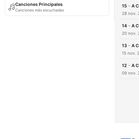
Canciones Principales
-
15
A C
Canciones más escuchadas
28 nov.
-
14
A C
20 nov.
-
13
A C
15 nov. 
-
12
A C
09 nov.