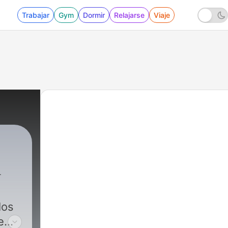
Trabajar
Gym
Dormir
Relajarse
Viaje
los
e