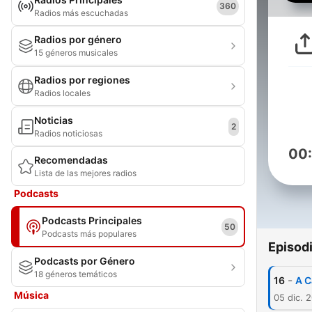
360
Radios más escuchadas
Radios por género
15 géneros musicales
Radios por regiones
Radios locales
Noticias
2
Radios noticiosas
00
Recomendadas
Lista de las mejores radios
Podcasts
Podcasts Principales
50
Podcasts más populares
Episod
Podcasts por Género
18 géneros temáticos
-
16
A C
Música
05 dic. 