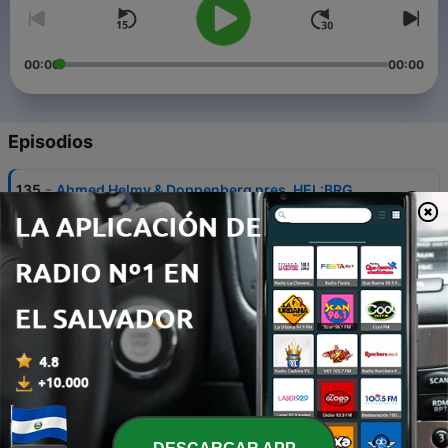
00:00
00:00
Episodios
-
135
Ahmed Helmy & Doppenberg pres. HEL:BRG
24 jul. 2026
-
134
Push
17 jul. 2026
-
133
Olly James
22 mayo 2026
-
132
Ciaran McAuley
13 feb. 2026
-
131
Sarah de Warren