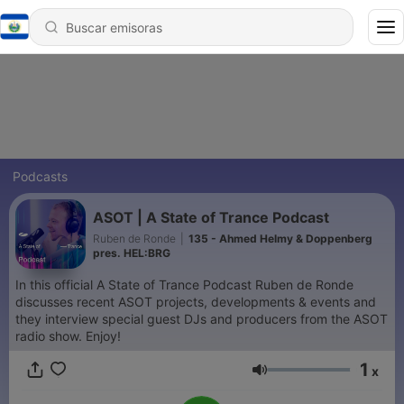
Podcasts
ASOT | A State of Trance Podcast
Ruben de Ronde
|
135 - Ahmed Helmy & Doppenberg
pres. HEL:BRG
In this official A State of Trance Podcast Ruben de Ronde
discusses recent ASOT projects, developments & events and
they interview special guest DJs and producers from the ASOT
radio show. Enjoy!
1
x
Volumen