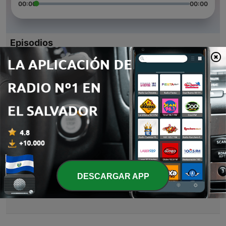
00:00
00:00
Episodios
-
4
Enfermedades de ganados
14 abr. 2021
-
3
Razas ovinas
14 abr. 2021
-
2
Información necesaria de la carne
14 abr. 2021
-
1
Cortes Internacionales
DESCARGAR APP
13 abr. 2021