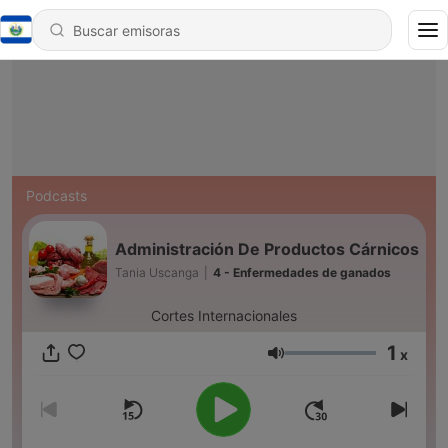
Podcasts
Administración De Productos Cárnicos
Tania Uscanga
|
4 - Enfermedades de ganados
Cortes Internacionales
1
x
Volumen