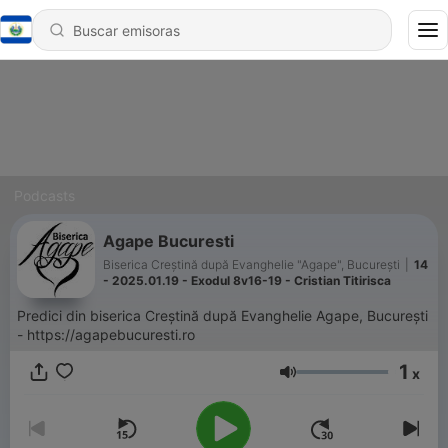
Podcasts
Agape Bucuresti
Biserica Creștină după Evanghelie "Agape", București
|
14
- 2025.01.19 - Exodul 8v16-19 - Cristian Titirisca
Predici din biserica Creștină după Evanghelie Agape, București
- https://agapebucuresti.ro
1
x
Volumen