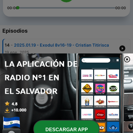
00:00
00:00
Episodios
-
14
2025.01.19 - Exodul 8v16-19 - Cristian Titirisca
19 ene. 2025
-
13
2024.12.29 - Exodul 8v1-15 - Cristian Titirisca
29 dic. 2024
-
12
2024.12.15 - Exodul 7v14-25 - Mihai Andrei
15 dic. 2024
-
11
2024.12.01 - Exodul 7v8-13 - Laurentiu
Teodorescu
01 dic. 2024
-
10
2024.11.17 - Exodul 6v14-7v7 - Cristian Titirisca
DESCARGAR APP
17 nov. 2024