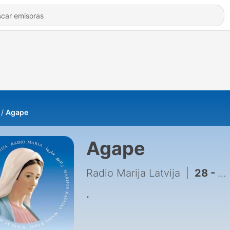
Agape
Agape
Radio Marija Latvija
|
28 - 2018-06-01_17-00_BrivpratigoDarbs_Agape_RML
.