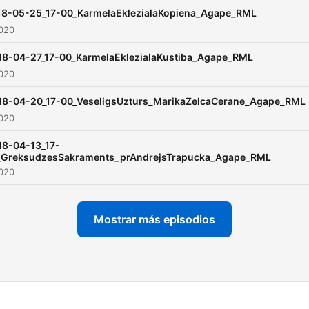
18-05-25_17-00_KarmelaEklezialaKopiena_Agape_RML
2020
18-04-27_17-00_KarmelaEklezialaKustiba_Agape_RML
2020
18-04-20_17-00_VeseligsUzturs_MarikaZelcaCerane_Agape_RML
2020
18-04-13_17-
_GreksudzesSakraments_prAndrejsTrapucka_Agape_RML
2020
Mostrar más episodios