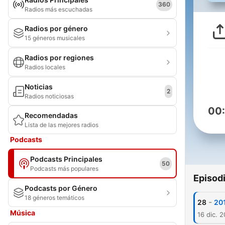
360
Radios más escuchadas
Radios por género
15 géneros musicales
Radios por regiones
Radios locales
Noticias
2
Radios noticiosas
00
Recomendadas
Lista de las mejores radios
Podcasts
Podcasts Principales
50
Podcasts más populares
Episod
Podcasts por Género
18 géneros temáticos
-
28
20
Música
16 dic. 