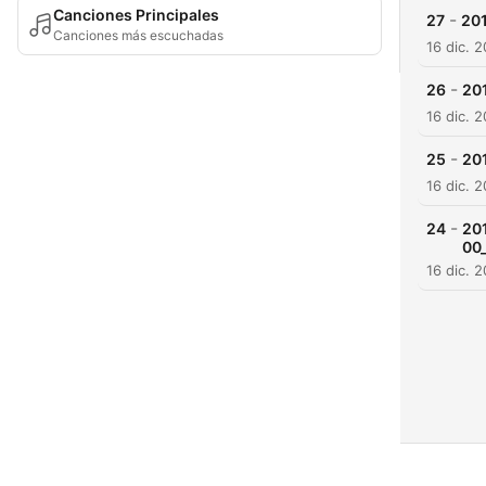
Canciones Principales
-
27
20
Canciones más escuchadas
16 dic. 
-
26
20
16 dic. 
-
25
20
16 dic. 
-
24
20
00
16 dic. 