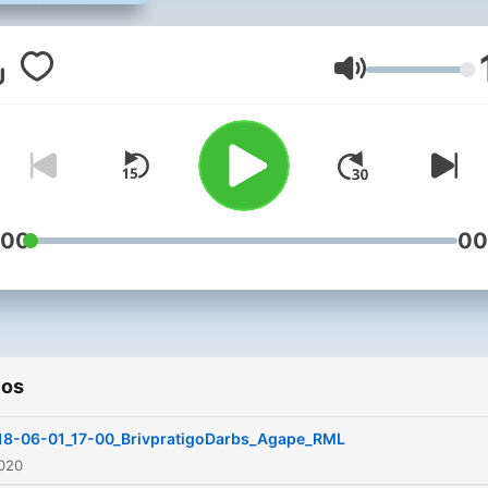
Volumen
:00
00
ios
18-06-01_17-00_BrivpratigoDarbs_Agape_RML
2020