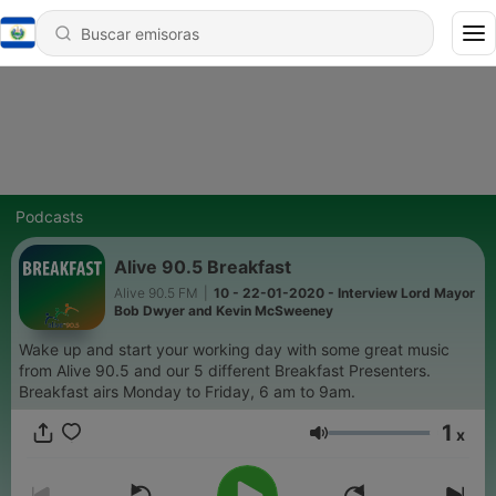
Podcasts
Alive 90.5 Breakfast
Alive 90.5 FM
|
10 - 22-01-2020 - Interview Lord Mayor
Bob Dwyer and Kevin McSweeney
Wake up and start your working day with some great music
from Alive 90.5 and our 5 different Breakfast Presenters.
Breakfast airs Monday to Friday, 6 am to 9am.
1
x
Volumen