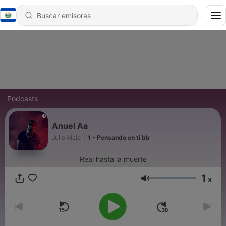
Podcasts
Anuel Aa
Julio Alejo
|
1 - Pensando en ti bb
Real hasta la muerte
1
x
Volumen