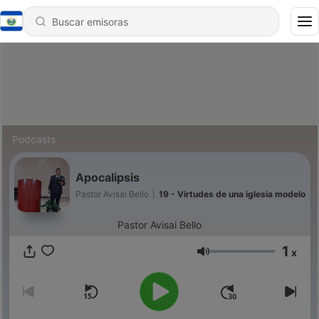
Podcasts
Apocalipsis
Pastor Avisai Bello
|
19 - Virtudes de una iglesia modelo
Pastor Avisai Bello
1
x
Volumen