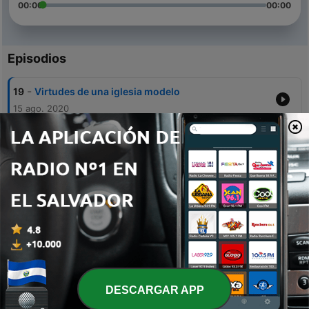
00:00
00:00
Episodios
-
19
Virtudes de una iglesia modelo
15 ago. 2020
-
18
Un buen criterio dentro de la iglesia
15 ago. 2020
-
17
Síntomas de una iglesia enferma
15 ago. 2020
-
16
Regreso al futuro
15 ago. 2020
-
15
La visión del Cristo glorificado
15 ago. 2020
DESCARGAR APP