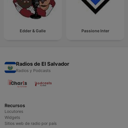
Edder & Galle
Passione Inter
Radios de El Salvador
Radios y Podcasts
Recursos
Locutores
Widgets
Sitios web de radio por país