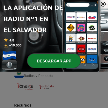
00:00
00:00
Episodios
-
1
Argentina
14 abr. 2020
DESCARGAR APP
Radios de El Salvador
Radios y Podcasts
Recursos