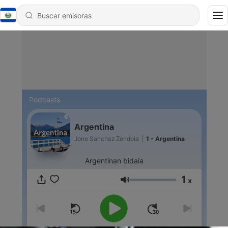
Podcasts
Argentina
Jone Sanchez Zendoia
|
1 - Argentina
Argentinan bidaia
1
x
Volumen