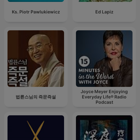
Ks. Piotr Pawlukiewicz
Ed Lapiz
Joyce Meyer Enjoying
법륜스님의 즉문즉설
Everyday Life® Radio
Podcast