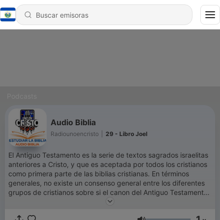
Podcasts
Audio Biblia
Radiounoencristo
|
29 - Libro Joel
El Antiguo Testamento es la serie de textos sagrados israelitas
anteriores a Cristo, y que es aceptada por todos los cristianos
como primera parte de las biblias cristianas. En términos
generales, no existe un consenso general entre los diferentes
grupos de cristianos sobre si el canon del Antiguo Testamento
debe corresponder al de la Biblia griega, con
deuterocanónicos, que es lo que plantean las iglesias
1