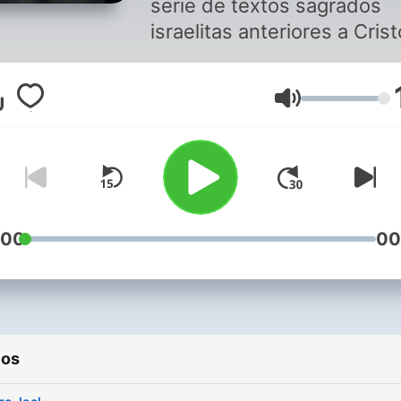
serie de textos sagrados
israelitas anteriores a Crist
que es aceptada por todos
cristianos como primera pa
Volumen
de las biblias cristianas. En
términos generales, no exi
un consenso general entre
diferentes grupos de
cristianos sobre si el canon
Antiguo Testamento debe
:00
00
corresponder al de la Biblia
griega, con deuterocanóni
que es lo que plantean las
iglesias cristianas...
ios