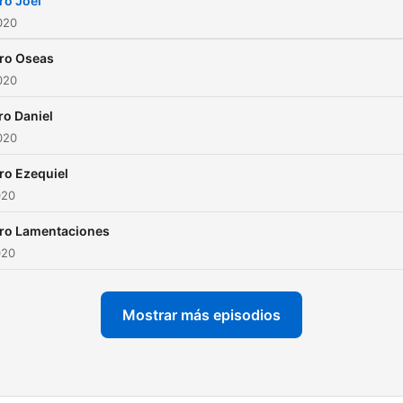
ro Joel
2020
bro Oseas
2020
ro Daniel
2020
ro Ezequiel
020
bro Lamentaciones
020
Mostrar más episodios