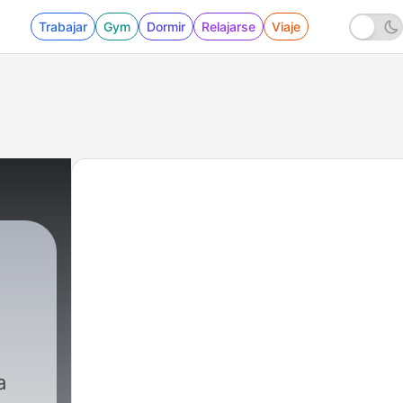
Trabajar
Gym
Dormir
Relajarse
Viaje
a