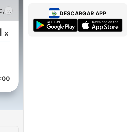
o, y
DESCARGAR APP
 los
rte
1
x
ste
 los
 del
:00
cos,