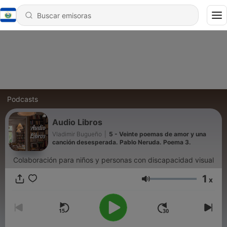
Podcasts
Audio Libros
Vladimir Bugueño
|
5 - Veinte poemas de amor y una
canción desesperada. Pablo Neruda. Poema 3.
Colaboración para niños y personas con discapacidad visual
1
x
Volumen