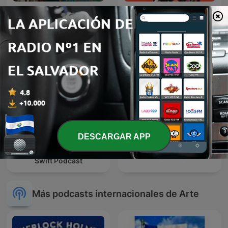
Radio Del Campamento
Español
Mestizo
DESCARGAR APP
Taylors Era - De Taylor
Insomnio
Swift Podcast
Más podcasts internacionales de Arte