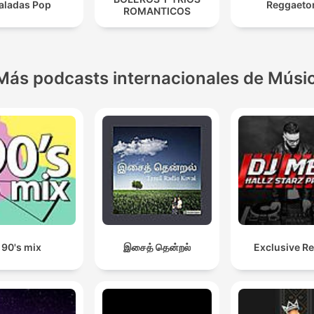
aladas Pop
Reggaeto
ROMANTICOS
Más podcasts internacionales de Músi
90's mix
இசைத் தென்றல்
Exclusive R