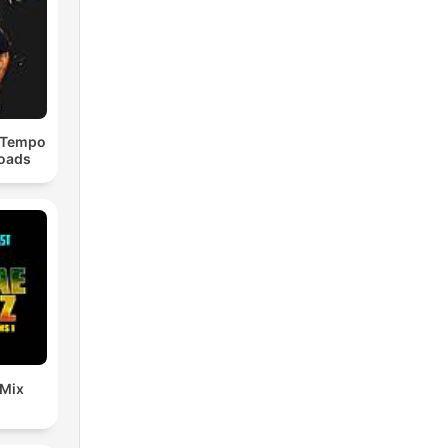
dTempo
loads
 Mix