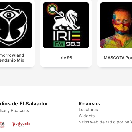
morrowland
Irie 98
MASCOTA Pod
iendship Mix
dios de El Salvador
Recursos
Locutores
ios y Podcasts
Widgets
Sitios web de radio por paí