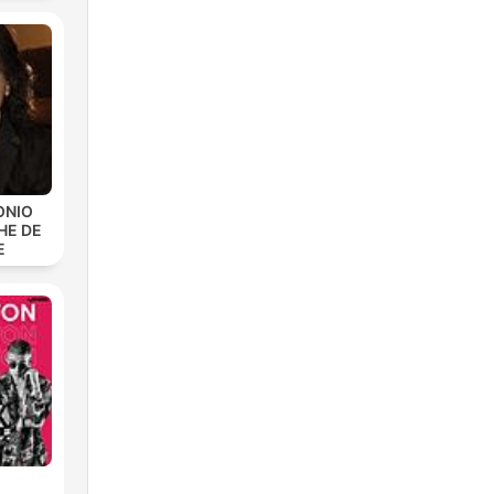
ONIO
HE DE
E