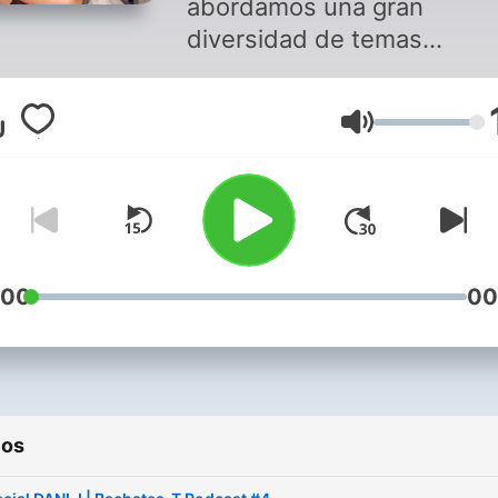
abordamos una gran
diversidad de temas
relacionados con la bachat
enfocado al aprendizaje y
Volumen
divulgación de información
para bailarines y bailadores
Hablamos sobre la historia,
evolución, música, técnicas
ejercicios, clases, tips... ¡Y
MUCHO MÁS! ¿Estás
:00
00
preparado para lo que se
viene? ¡TE ESPERAMOS E
BACHATEA-T PODCAST
TODAS LAS SEMANAS!
ios