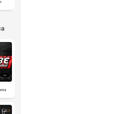
n
ca
emix