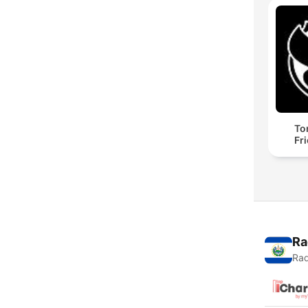
To
Fr
Ra
Rad