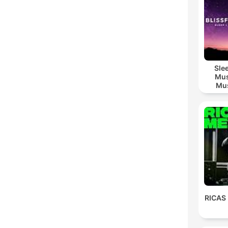
Sle
Mus
Mus
M
RICAS