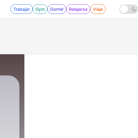
Trabajar
Gym
Dormir
Relajarse
Viaje
- Especial DANI J | Bachatea-T Podcast #4