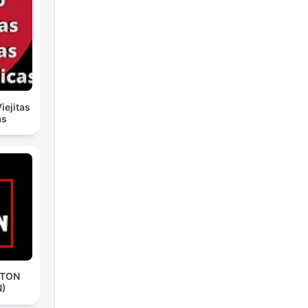
iejitas
as
ETON
N)