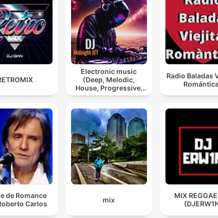
Electronic music
Radio Baladas V
RETROMIX
(Deep, Melodic,
Romántic
House, Progressive,
Psy, Trance)
e de Romance
MIX REGGA
mix
Roberto Carlos
(DJERW1