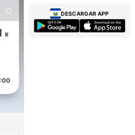
DESCARGAR APP
a,
1
x
.
,
:00
N