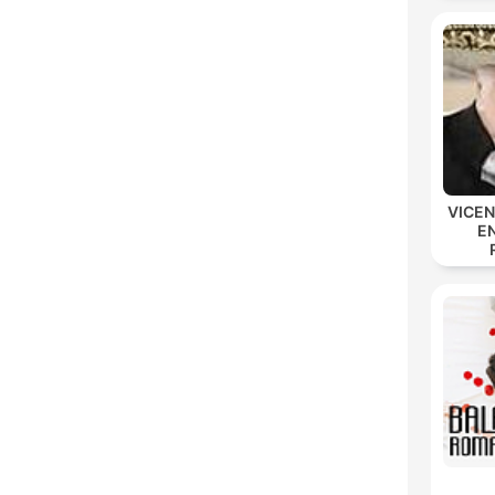
VICE
E