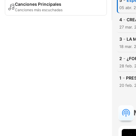
-
5
Espe
Canciones Principales
05 abr. 
Canciones más escuchadas
-
4
CRE
27 mar. 
-
3
LA 
18 mar. 
-
2
¿FO
28 feb. 
-
1
PRE
20 feb. 