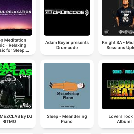
ep Meditation
Adam Beyer presents
Knight SA - Mi
ic - Relaxing
Drumcode
Sessions Up
ic for Sleep,
editation &
Relaxation
 MEZCLAS By DJ
Sleep - Meandering
Lovers rock
RITMO
Piano
Album I