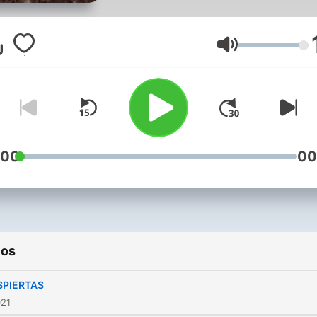
Volumen
:00
00
ios
SPIERTAS
021