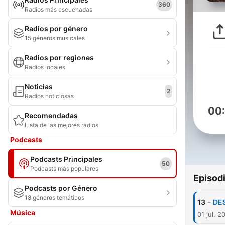
360
Radios más escuchadas
Radios por género
15 géneros musicales
Radios por regiones
Radios locales
Noticias
2
Radios noticiosas
00
Recomendadas
Lista de las mejores radios
Podcasts
Podcasts Principales
50
Podcasts más populares
Episod
Podcasts por Género
18 géneros temáticos
-
13
DE
Música
01 jul. 2