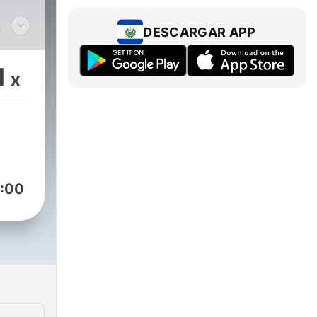
DESCARGAR APP
om
1
x
vuotivediotiascolti
i o
:00