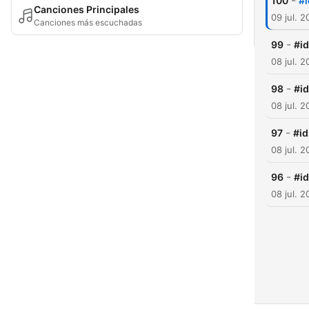
-
100
#i
Canciones Principales
09 jul. 
Canciones más escuchadas
-
99
#i
08 jul. 
-
98
#i
08 jul. 
-
97
#id
08 jul. 
-
96
#i
08 jul. 