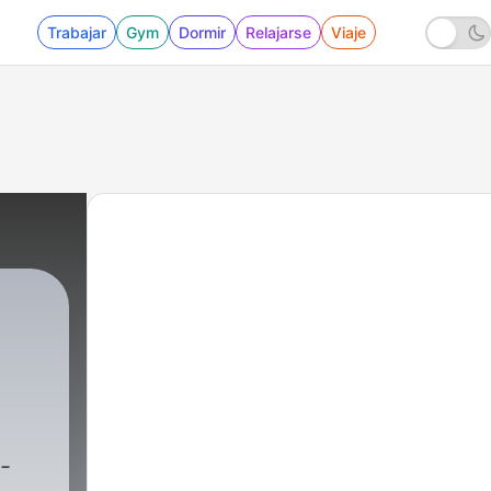
Trabajar
Gym
Dormir
Relajarse
Viaje
|
100 - #idischettidelnosmo - 2a s