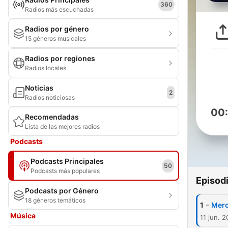
360
Radios más escuchadas
Radios por género
15 géneros musicales
Radios por regiones
Radios locales
Noticias
2
Radios noticiosas
00
Recomendadas
Lista de las mejores radios
Podcasts
Podcasts Principales
50
Podcasts más populares
Episod
Podcasts por Género
18 géneros temáticos
-
1
Merc
Música
11 jun. 2