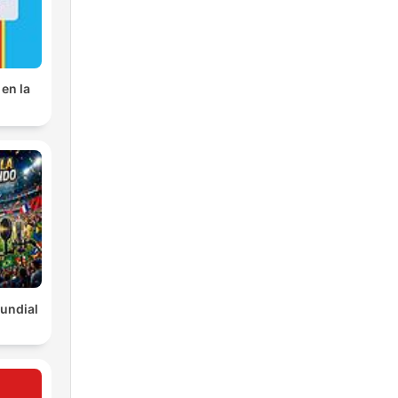
en la
undial