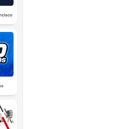
ancisco
os