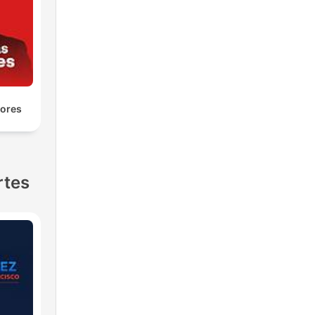
yores
rtes