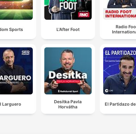
Radio Foo
dom Sports
L'After Foot
Internation
Desítka Pavla
l Larguero
El Partidazo d
Horvátha