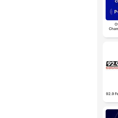
O
Cham
92.9 F