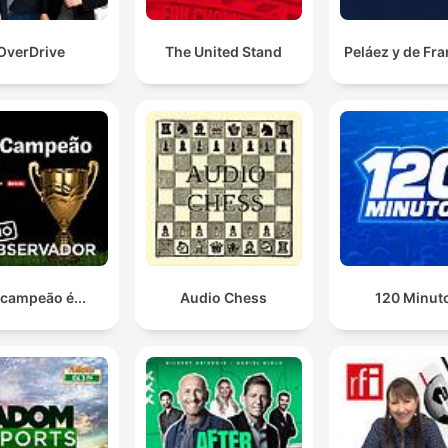
OverDrive
The United Stand
Peláez y de Fr
 campeão é...
Audio Chess
120 Minut