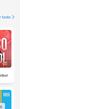
r todo
útbol