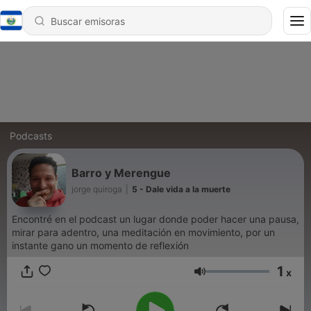
Podcasts
Barro y Merengue
jorge quiroga
|
5 - Dale vida a la muerte
Encontré en el podcast un lugar donde poder hacer una pausa,
mirar para adentro, una meditación en movimiento, por un
instante gano un momento de reflexión
1
x
Volumen