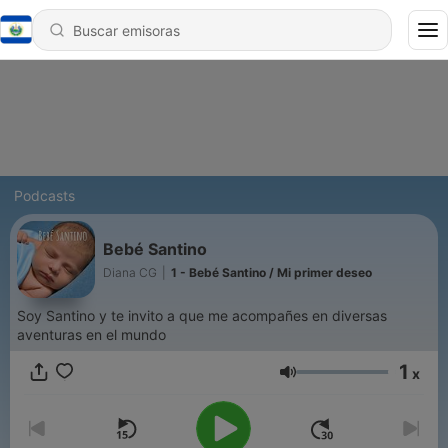
Podcasts
Bebé Santino
Diana CG
|
1 - Bebé Santino / Mi primer deseo
Soy Santino y te invito a que me acompañes en diversas
aventuras en el mundo
1
x
Volumen