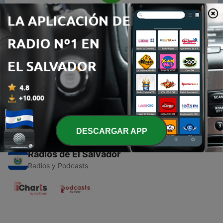
00:00
00:00
Episodios
-
1
Bebé Santino / Mi primer deseo
29 mar. 2021
DESCARGAR APP
Radios de El Salvador
Radios y Podcasts