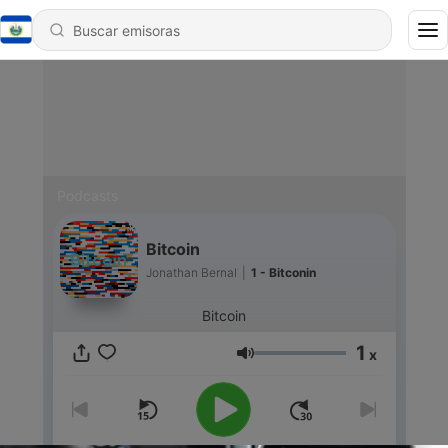
Podcasts
Bitcoin
Jonathan Bernal
|
1 - Bitconin
Bitcoin
1
x
Volumen