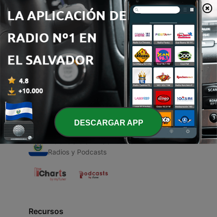
00:00
00:00
Episodios
-
1
Bitconin
06 feb. 2021
DESCARGAR APP
Radios de El Salvador
Radios y Podcasts
Recursos