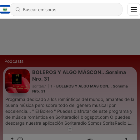
Podcasts
BOLEROS Y ALGO MÁSCON...Soraima
Nro. 31
sorita67
|
1 - BOLEROS Y ALGO MÁS CON... Soraima
Nro. 31
Programa dedicado a los románticos del mundo, amantes de la
buena música pero sobre todo del género musical por
excelencia... " El Bolero " Puedes disfrutar de este programa y
de música romántica en Soritaradio1.blogspot.com O puedes
descarga nuestra aplicación Soritaradio Somos SoritaRadio La
radio que es para tì The radio That is for you Te invito para que
disfrutes de Boleros y algo más con Soraima aquí en Ivoox Y