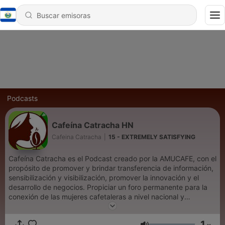
Podcasts
Cafeína Catracha HN
Cafeina Catracha
|
15 - EXTREMELY SATISFYING
Cafeína Catracha es el Podcast creado por la AMUCAFE, con el
propósito de promover y brindar transferencia de información,
sensibilización y visibilización, promover la innovación y el
desarrollo de negocios. Propiciar un foro permanente para la
conexión de las mujeres cafetaleras a nivel nacional y
eventualmente global.
1