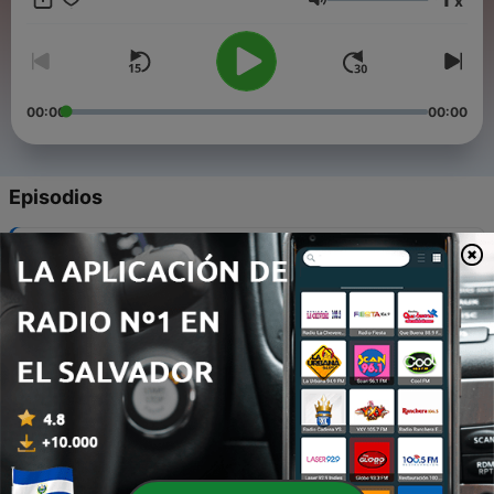
x
Volumen
00:00
00:00
Episodios
-
15
EXTREMELY SATISFYING
05 jul. 2023
-
14
COFFEE INNOVATION
28 jun. 2023
-
13
COFFEE CONNECTIONS
21 jun. 2023
-
12
BUYING GREEN COFFEE
14 jun. 2023