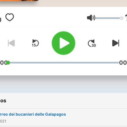
Venezia ai quattro angoli d
mondo
Volumen
:00
00
ios
orreo dei bucanieri delle Galapagos
2021