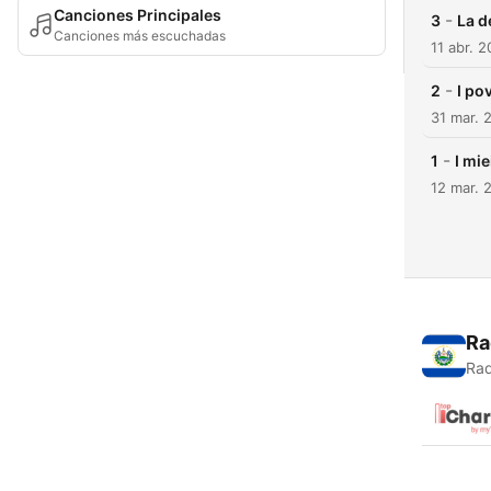
Canciones Principales
-
3
La d
Canciones más escuchadas
11 abr. 2
-
2
I po
31 mar. 
-
1
I mi
12 mar. 
Ra
Rad