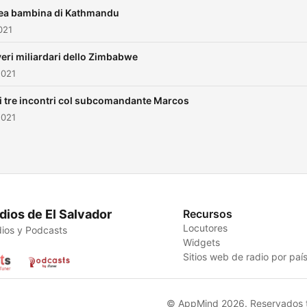
ea bambina di Kathmandu
021
veri miliardari dello Zimbabwe
2021
ei tre incontri col subcomandante Marcos
2021
dios de El Salvador
Recursos
Locutores
ios y Podcasts
Widgets
Sitios web de radio por paí
© AppMind 2026. Reservados t