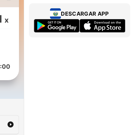
el
DESCARGAR APP
1
x
:00