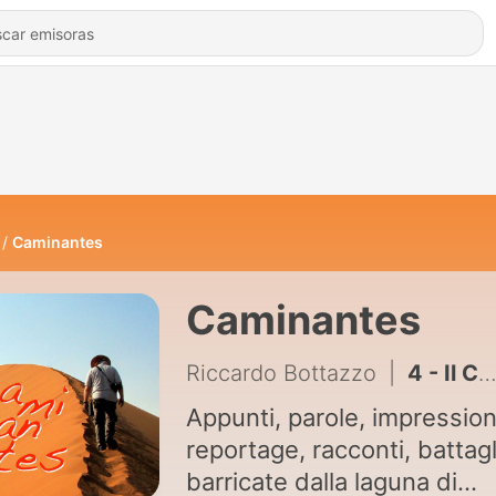
Caminantes
Caminantes
Riccardo Bottazzo
|
4 - Il Correo dei bucanieri delle Galapagos
Appunti, parole, impression
reportage, racconti, battagl
barricate dalla laguna di