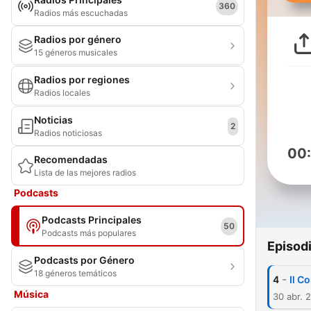
360
Radios más escuchadas
Radios por género
15 géneros musicales
Radios por regiones
Radios locales
Noticias
2
Radios noticiosas
00
Recomendadas
Lista de las mejores radios
Podcasts
Podcasts Principales
50
Podcasts más populares
Episod
Podcasts por Género
18 géneros temáticos
-
4
Il C
Música
30 abr. 