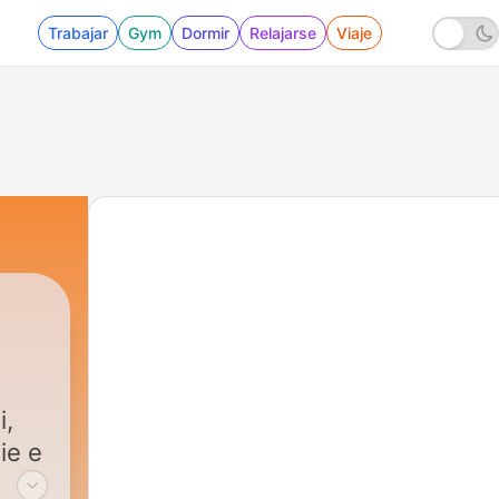
Trabajar
Gym
Dormir
Relajarse
Viaje
i,
ie e