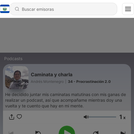
Podcasts
Caminata y charla
Andrés Montenegro
|
34 - Procrastinación 2.0
He decidido juntar mis caminatas matutinas con mis ganas de
realizar un podcast, así que acompañame mientras doy una
vuelta y te cuento que hay en mi mente.
1
x
Volumen