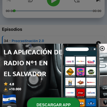
00:00
00:00
Episodios
-
34
Procrastinación 2.0
15 feb. 2023
-
33
Sobre la procrastinación
02 feb. 2023
-
32
Mi experiencia con las bebidas gaseosas
28 ene. 2023
-
31
Constancia y perseverancia en la vida
26 ene. 2023
-
30
El mito detrás de dar 10000 pasos al día
DESCARGAR APP