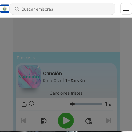
Podcasts
Canción
Diana Cruz
|
1 - Canción
Canciones tristes
1
x
Volumen