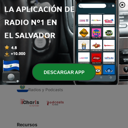
00:00
00:00
Episodios
-
1
Canción
26 feb. 2021
DESCARGAR APP
Radios de El Salvador
Radios y Podcasts
Recursos