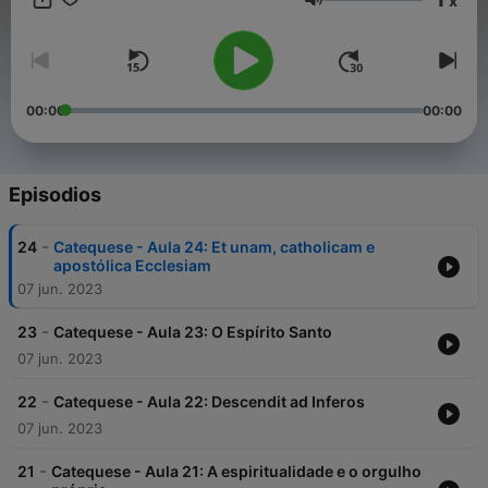
x
+55 21 99475-3981 Transferência Bancária: Banco Itaú
Volumen
Ag.6090 / Conta Corrente: 25959-6 “O Sacerdote é o amor do
Coração de Jesus” São João Maria Vianney Ad majorem Dei
gloriam
00:00
00:00
Episodios
-
24
Catequese - Aula 24: Et unam, catholicam e
apostólica Ecclesiam
07 jun. 2023
-
23
Catequese - Aula 23: O Espírito Santo
07 jun. 2023
-
22
Catequese - Aula 22: Descendit ad Inferos
07 jun. 2023
-
21
Catequese - Aula 21: A espiritualidade e o orgulho