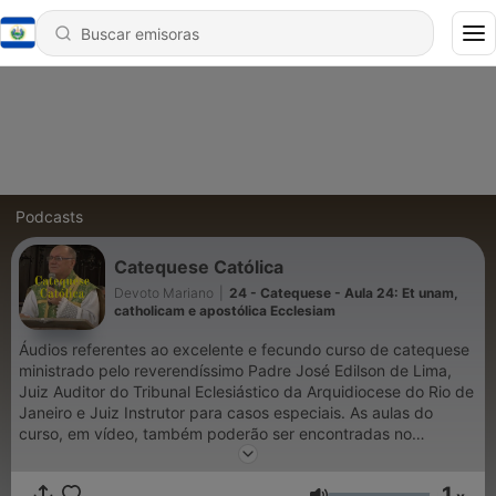
Podcasts
Catequese Católica
Devoto Mariano
|
24 - Catequese - Aula 24: Et unam,
catholicam e apostólica Ecclesiam
Áudios referentes ao excelente e fecundo curso de catequese
ministrado pelo reverendíssimo Padre José Edilson de Lima,
Juiz Auditor do Tribunal Eclesiástico da Arquidiocese do Rio de
Janeiro e Juiz Instrutor para casos especiais. As aulas do
curso, em vídeo, também poderão ser encontradas no
Youtube, canal Pe. José Edilson de Lima. Siga o Padre em suas
redes sociais. Ajude o apostolado da Tradição Católica. PIX:
1