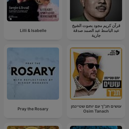
قرآن كريم مجود بصوت الشيخ
Lilli & Isabelle
عبد الباسط عبد الصمد صدقة
جارية
עושים תנ"ך עם יותם שטיינמן
Pray the Rosary
Osim Tanach