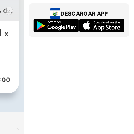
s de
DESCARGAR APP
en
1
x
:00