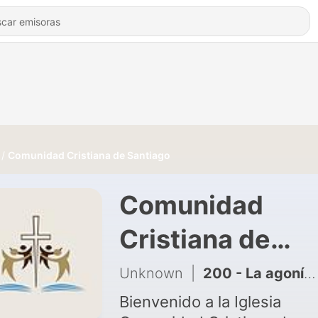
Comunidad Cristiana de Santiago
Comunidad
Cristiana de
Santiago
Unknown
|
200 - La agonía de Jesús antes del calvario
Bienvenido a la Iglesia