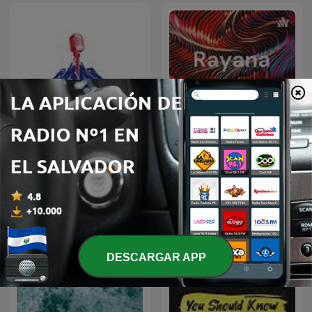
Icelandic Immersion -
Comprehensive Icelandic
Rayana laye
Podcast
DESCARGAR APP