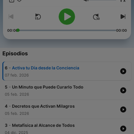
x
armonía y propósito. Ideal para quienes buscan crecimiento
Volumen
personal, autoconocimiento y equilibrio espiritual.
00:00
00:00
Episodios
-
6
Activa tu Día desde la Conciencia
07 feb. 2026
-
5
Un Minuto que Puede Curarlo Todo
05 feb. 2026
-
4
Decretos que Activan Milagros
05 feb. 2026
-
3
Metafísica al Alcance de Todos
04 dic. 2025