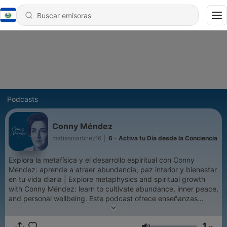
Podcasts
Conny Méndez
matiasmartinez16
|
6 - Activa tu Día desde la Conciencia
Explora la metafísica y el desarrollo espiritual con Conny
Méndez: aprende a atraer abundancia, paz interior y bienestar
en tu vida diaria | Explore metaphysics and spiritual growth
with Conny Méndez: learn to cultivate abundance, inner peace,
and personal wellbeing. Este podcast ofrece enseñanzas
prácticas y reflexiones profundas para ayudarte a transformar
tu vida, fortalecer tu mente, espíritu y emociones, y vivir con
1