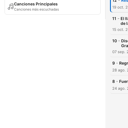
-
12
Res
Canciones Principales
19 oct. 
Canciones más escuchadas
-
11
El 
de 
15 oct. 
-
10
Dis
Gra
07 sep. 
-
9
Regr
28 ago. 
-
8
Fuer
24 ago. 