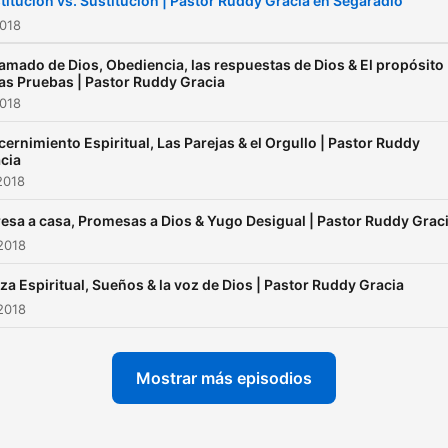
titución vs. Sustitución | Pastor Ruddy Gracia en Segaradio
2018
llamado de Dios, Obediencia, las respuestas de Dios & El propósito
las Pruebas | Pastor Ruddy Gracia
2018
cernimiento Espiritual, Las Parejas & el Orgullo | Pastor Ruddy
cia
2018
esa a casa, Promesas a Dios & Yugo Desigual | Pastor Ruddy Grac
2018
za Espiritual, Sueños & la voz de Dios | Pastor Ruddy Gracia
2018
Mostrar más episodios