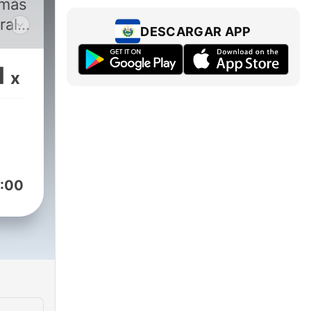
 más
ral
DESCARGAR APP
omo
1
x
y
ara
 la
:00