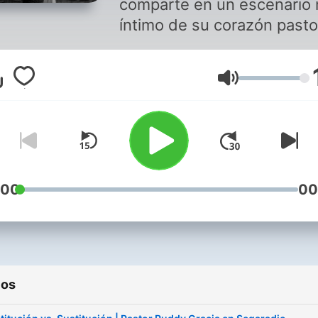
comparte en un escenario
íntimo de su corazón pasto
sobre temas relevantes c
la familia, la sociedad el
Volumen
ministerio entre otros.
Suscríbete a este podcast 
compártelo en tus redes p
alcanzar más personas con
palabra de Dios.
:00
00
ios