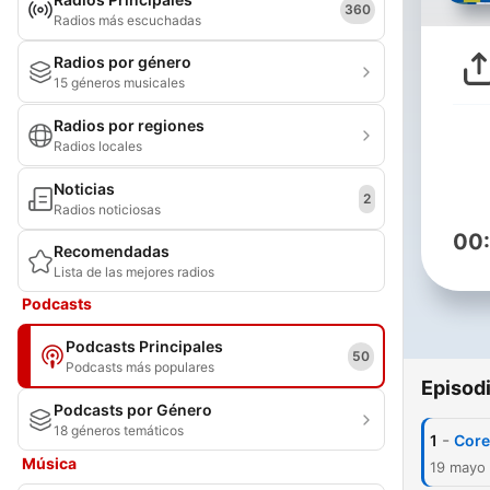
360
Radios más escuchadas
Radios por género
15 géneros musicales
Radios por regiones
Radios locales
Noticias
2
Radios noticiosas
00
Recomendadas
Lista de las mejores radios
Podcasts
Podcasts Principales
50
Podcasts más populares
Episod
Podcasts por Género
18 géneros temáticos
-
1
Core
Música
19 mayo