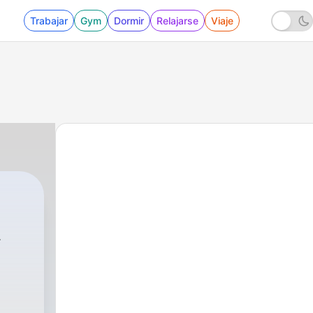
Trabajar
Gym
Dormir
Relajarse
Viaje
LZADA
|
1 - Corea del sur y Corea del Norte