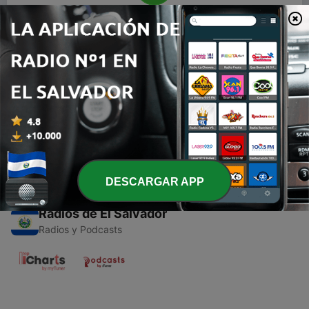
00:00
00:00
Episodios
-
1
Mis corridos
04 abr. 2021
DESCARGAR APP
Radios de El Salvador
Radios y Podcasts