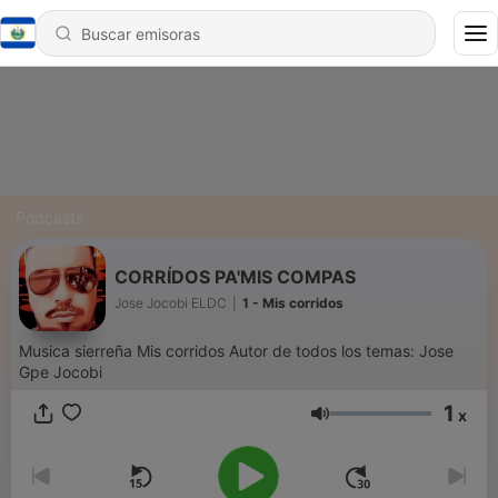
Podcasts
CORRÍDOS PA'MIS COMPAS
Jose Jocobi ELDC
|
1 - Mis corridos
Musica sierreña Mis corridos Autor de todos los temas: Jose
Gpe Jocobi
1
x
Volumen