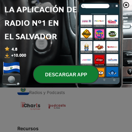
00:00
00:00
Episodios
-
1
Costa Rica
27 abr. 2021
DESCARGAR APP
Radios de El Salvador
Radios y Podcasts
Recursos