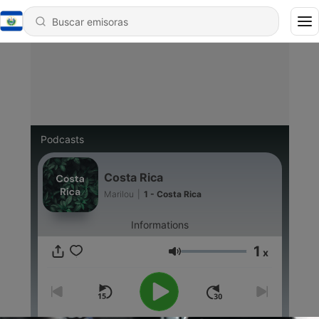
Podcasts
Costa Rica
Marilou
|
1 - Costa Rica
Informations
1
x
Volumen