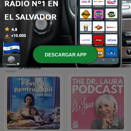
Those Oldies But Goodies
!!MUSICA MAESTRO!!
Podshow
TERAPIA MUSICAL PARA
NIÑOS DE HOY
DESCARGAR APP
Más podcasts internacionales de Para toda
la familia