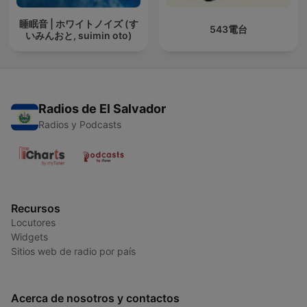
睡眠音 | ホワイトノイズ (す
543電台
いみんおと, suimin oto)
Radios de El Salvador
Radios y Podcasts
Recursos
Locutores
Widgets
Sitios web de radio por país
Acerca de nosotros y contactos