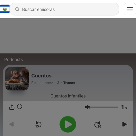
Podcasts
Cuentos
Estela Lopez
|
2 - Trucas
Cuentos infantiles
1
x
Volumen