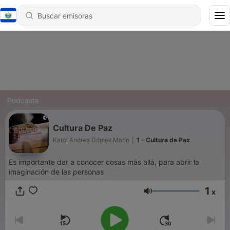
Podcasts
Cultura De Paz
Karol Andrea Gómez Marín
|
1 - Cultura de Paz
Es importante dar a conocer cosas más allá, para abrir la
imaginación de las personas
1
x
Volumen