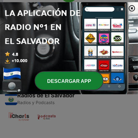
00:00
00:00
Episodios
-
1
Cultura de Paz
09 nov. 2020
DESCARGAR APP
Radios de El Salvador
Radios y Podcasts