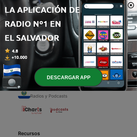
00:00
00:00
Episodios
-
1
Dani (Trailer)
15 jul. 2020
DESCARGAR APP
Radios de El Salvador
Radios y Podcasts
Recursos