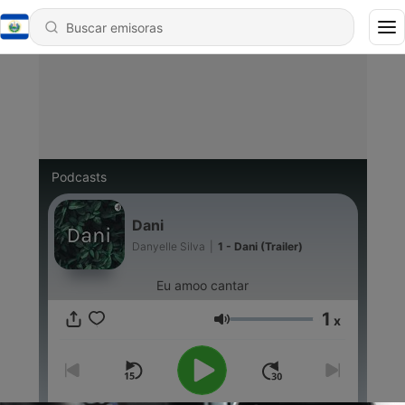
Podcasts
Dani
Danyelle Silva
|
1 - Dani (Trailer)
Eu amoo cantar
1
x
Volumen