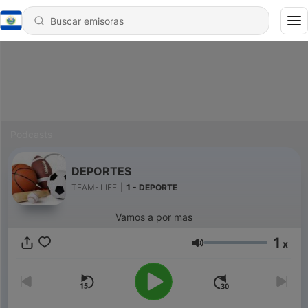
Podcasts
DEPORTES
TEAM- LIFE
|
1 - DEPORTE
Vamos a por mas
1
x
Volumen