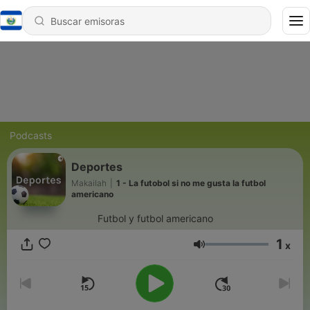
Podcasts
Deportes
Makailah
|
1 - La futobol si no me gusta la futbol
americano
Futbol y futbol americano
1
x
Volumen