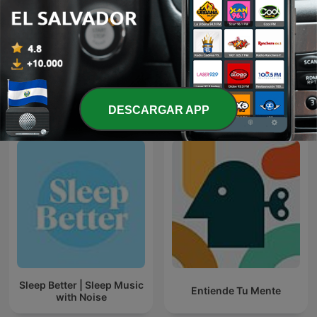
Psicologia Al Desnudo |
Lluvia para dormir
@psi.mammoliti
Más podcasts internacionales de Salud y
DESCARGAR APP
forma física
Sleep Better | Sleep Music
Entiende Tu Mente
with Noise