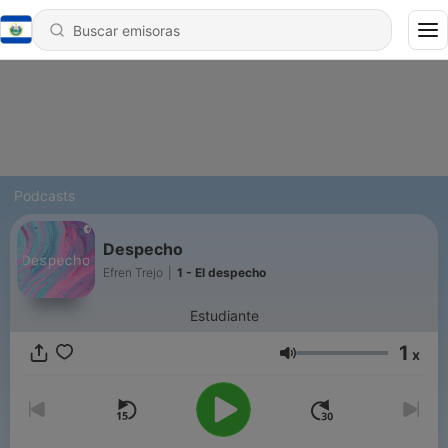
Podcasts
Despecho
Efren Trejo
|
1 - El despecho
Estudiante
1
x
Volumen