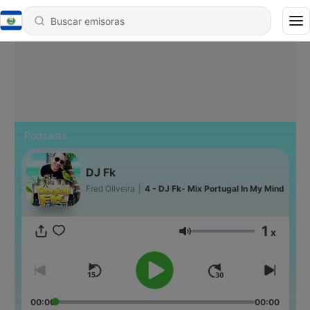
Podcasts
DJ Fk
Fred Oliveira
|
4 - DJ Fk- Mix Portugal In My Mind
1
x
Volumen
00:00
00:00