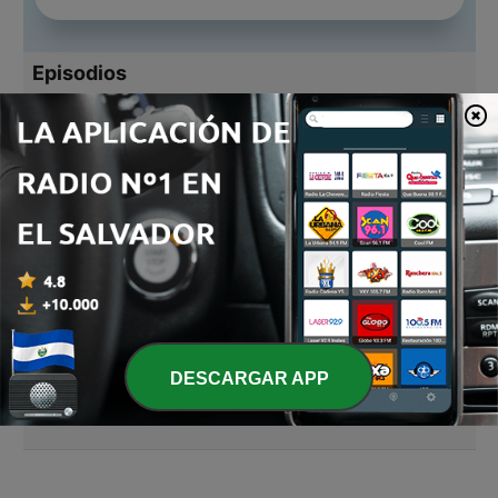
Episodios
-
4
DJ Fk- Mix Portugal In My Mind
19 nov. 2012
-
3
DJ Fk- Mix Portugal In My Mind
19 nov. 2012
-
2
Episode 3
02 jul. 2012
-
1
Portugal summer 2
02 jul. 2012
DESCARGAR APP